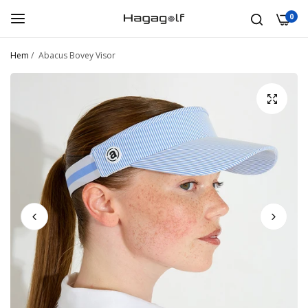
0
Hem
/
Abacus Bovey Visor