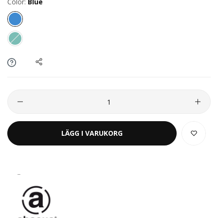
Color:
Blue
LÄGG I VARUKORG
_
Abacus