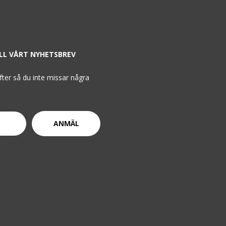
ILL VÅRT NYHETSBREV
ifter så du inte missar några
ANMÄL