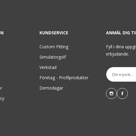
ON
KUNDSERVICE
ANMÄL DIG T
Custom Fitting
Fyll i dina uppg
erbjudande.
r
Simulatorgolf
Verkstad
Företag - Profilprodukter
or
Demodagar
icy