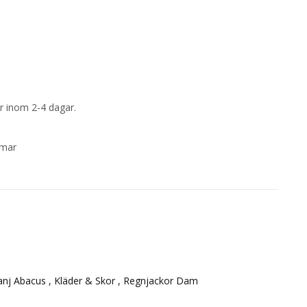
rar inom 2-4 dagar.
mmar
nj Abacus ,
Kläder & Skor ,
Regnjackor Dam