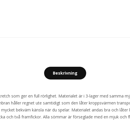
Beskrivning
stretch som ger en full rörlighet. Materialet är i 3-lager med samma 
an håller regnet ute samtidigt som den låter kroppsvärmen transport
mycket bekväm känsla när du spelar. Materialet andas bra och låter l
cka och två framfickor. Alla sömmar är förseglade med en mjuk och fle