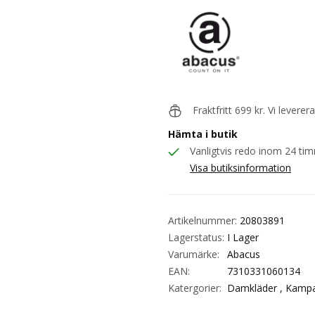
Abacus
Fraktfritt 699 kr. Vi levere
Hämta i butik
Vanligtvis redo inom 24 ti
Visa butiksinformation
Artikelnummer:
20803891
Lagerstatus:
I Lager
Varumärke:
Abacus
EAN:
7310331060134
Katergorier:
Damkläder ,
Kampa