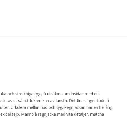
mjuka och stretchiga tyg på utsidan som insidan med ett
eras ut så att fukten kan avdunsta. Det finns inget foder i
uften cirkulera mellan hud och tyg. Regnjackan har en hellång
xibel tejp. Marinblå regnjacka med vita detaljer, matcha