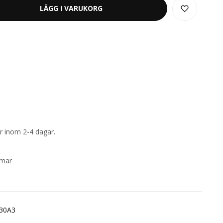
LÄGG I VARUKORG
x
rar inom 2-4 dagar.
mmar
30A3