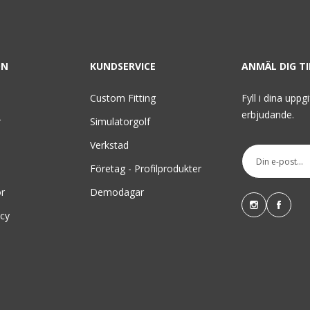
ON
KUNDSERVICE
ANMÄL DIG T
Custom Fitting
Fyll i dina uppg
erbjudande.
r
Simulatorgolf
Verkstad
Företag - Profilprodukter
or
Demodagar
icy