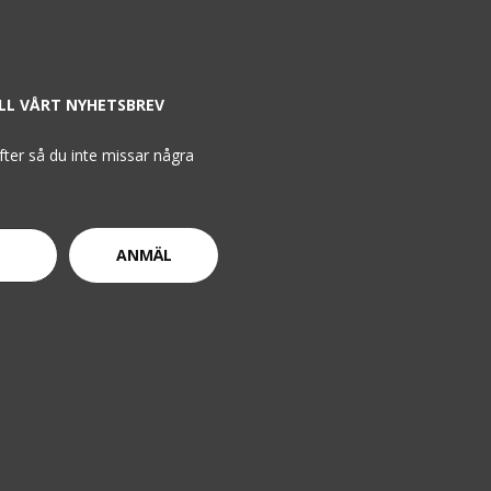
ILL VÅRT NYHETSBREV
ifter så du inte missar några
ANMÄL