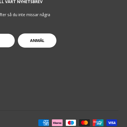
ILL VÅRT NYHETSBREV
ifter så du inte missar några
ANMÄL