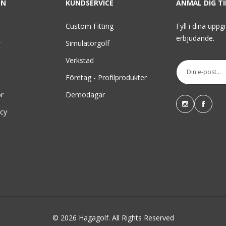
ON
KUNDSERVICE
ANMÄL DIG T
Custom Fitting
Fyll i dina uppg
erbjudande.
r
Simulatorgolf
Verkstad
Företag - Profilprodukter
or
Demodagar
icy
© 2026 Hagagolf. All Rights Reserved