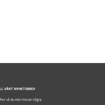
ILL VÅRT NYHETSBREV
ifter så du inte missar några