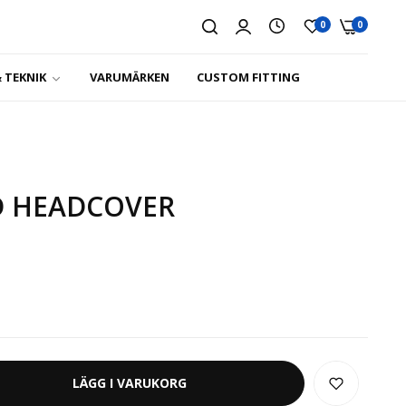
0
0
 TEKNIK
VARUMÄRKEN
CUSTOM FITTING
D HEADCOVER
LÄGG I VARUKORG