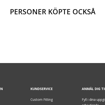
PERSONER KÖPTE OCKSÅ
ON
KUNDSERVICE
ANMÄL DIG T
Custom Fitting
Fyll i dina uppg