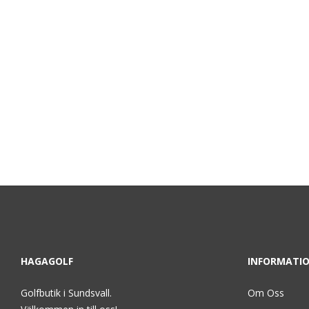
HAGAGOLF
INFORMATI
Golfbutik i Sundsvall.
Om Oss