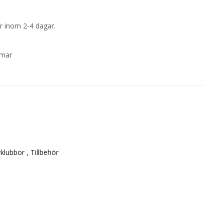
rar inom 2-4 dagar.
mmar
rklubbor ,
Tillbehör